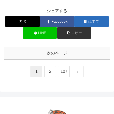
シェアする
X
Facebook
はてブ
LINE
コピー
次のページ
次
1
2
107
へ