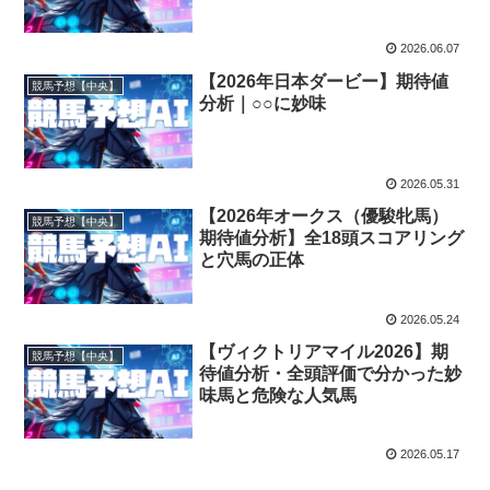
2026.06.07
【2026年日本ダービー】期待値
競馬予想【中央】
分析｜○○に妙味
2026.05.31
【2026年オークス（優駿牝馬）
競馬予想【中央】
期待値分析】全18頭スコアリング
と穴馬の正体
2026.05.24
【ヴィクトリアマイル2026】期
競馬予想【中央】
待値分析・全頭評価で分かった妙
味馬と危険な人気馬
2026.05.17