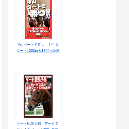
中山ダートで勝つ！！中山
ダート1200m＆1800ｍ攻略
ダート競馬予想 データで