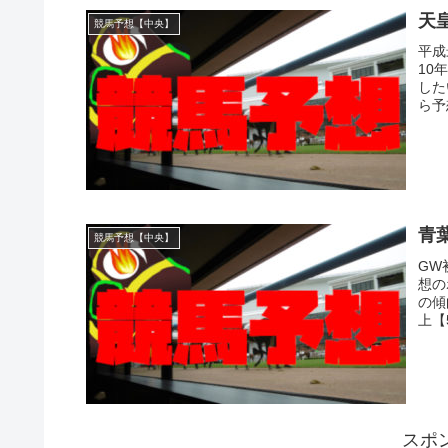
天
競馬予想【中央】
平成
10
した
ら予
青
競馬予想【中央】
GW
想の
の傾
上【
スポ