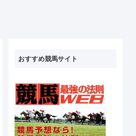
おすすめ競馬サイト