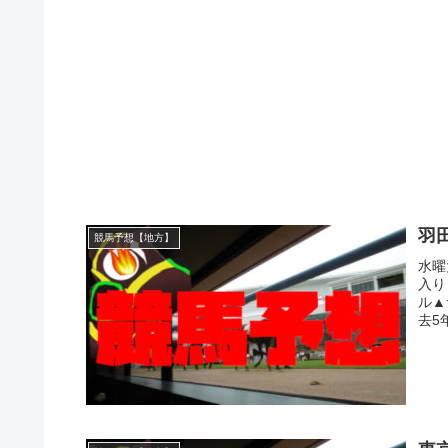
羽
競馬予想【地方】
水曜
入り
ル▲
去5