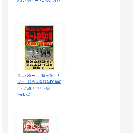
読む小倉ダート1700m攻略
勝ちパターンで固め撃ち!?
ダート競馬攻略 阪神D1800
ｍ＆京都D1200ｍ編
(keibax)