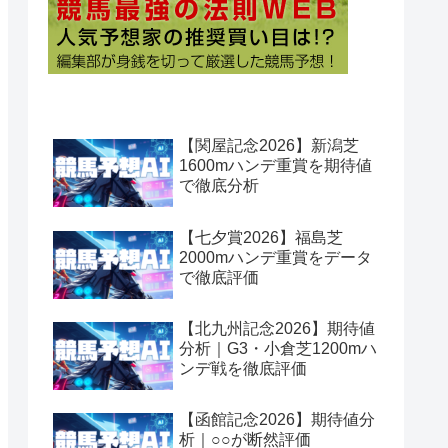
【関屋記念2026】新潟芝
1600mハンデ重賞を期待値
で徹底分析
【七夕賞2026】福島芝
2000mハンデ重賞をデータ
で徹底評価
【北九州記念2026】期待値
分析｜G3・小倉芝1200mハ
ンデ戦を徹底評価
【函館記念2026】期待値分
析｜○○が断然評価