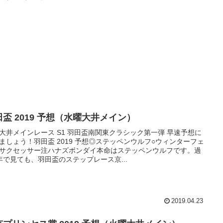
田盃 2019 予想（水曜大井メイン）
大井メインレース S1 羽田盃南関東クラシック第一弾 早速予想に
ましょう！羽田盃 2019 予想◎ステッペンウルフ○ウィンターフェ
サクセッサー注ハナズボンダイ本命はステッペンウルフです。過
年で見ても、羽田盃のステップレース京...
2019.04.23