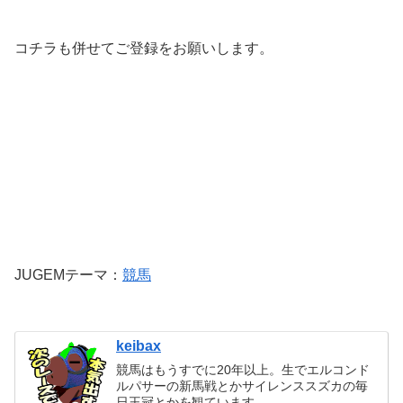
コチラも併せてご登録をお願いします。
JUGEMテーマ：
競馬
keibax
競馬はもうすでに20年以上。生でエルコンド
ルパサーの新馬戦とかサイレンススズカの毎
日王冠とかを観ています。