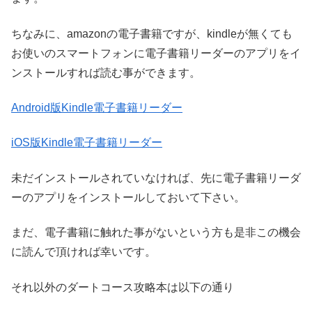
ちなみに、amazonの電子書籍ですが、kindleが無くても
お使いのスマートフォンに電子書籍リーダーのアプリをイ
ンストールすれば読む事ができます。
Android版Kindle電子書籍リーダー
iOS版Kindle電子書籍リーダー
未だインストールされていなければ、先に電子書籍リーダ
ーのアプリをインストールしておいて下さい。
まだ、電子書籍に触れた事がないという方も是非この機会
に読んで頂ければ幸いです。
それ以外のダートコース攻略本は以下の通り