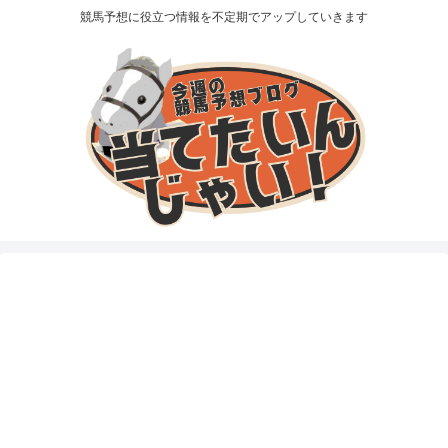
競馬予想に役立つ情報を不定期でアップしていきます