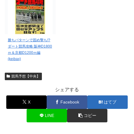
勝ちパターンで固め撃ち!?
ダート競馬攻略 阪神D1800
ｍ＆京都D1200ｍ編
(keibax)
競馬予想【中央】
シェアする
X
Facebook
はてブ
LINE
コピー