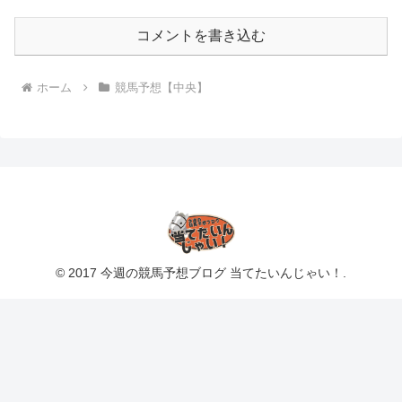
コメントを書き込む
ホーム
競馬予想【中央】
© 2017 今週の競馬予想ブログ 当てたいんじゃい！.