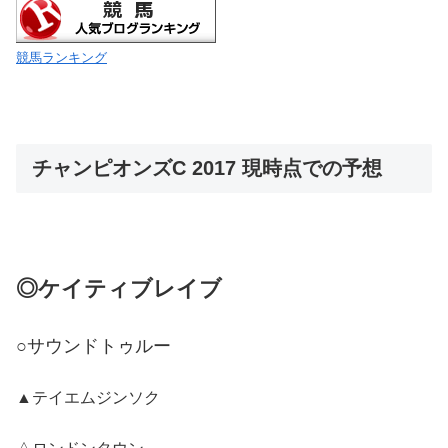
競馬ランキング
チャンピオンズC 2017 現時点での予想
◎ケイティブレイブ
○サウンドトゥルー
▲テイエムジンソク