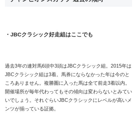
・JBCクラシック好走組はここでも
過去3年の連対馬6頭中3頭はJBCクラシック組。2015年は
JBCクラシック組は3着。馬券にならなかった年は今のと
ころありません。複勝圏に入った馬は全て前走3着以内。
開催場所が毎年代わってもその傾向は変わらないとみてい
いでしょう。それぐらいJBCクラシックにレベルが高いメ
ンツが揃っている証拠。