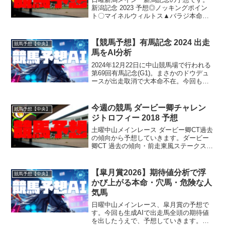
新潟記念 2023 予想◎ノッキングポイン
ト〇マイネルウィルトス▲バラジ本命は
ノッキングポイントにします。ダービー
は15番人気ながら5着と好走。元々POG
でも人気のあった馬が2歳3歳のOPや重賞
【競馬予想】有馬記念 2024 出走
競馬予想【中央】
で裏切って...
馬をAI分析
2024年12月22日に中山競馬場で行われる
第69回有馬記念(G1)。まさかのドウデュ
ースが出走取消で大本命不在。今回も
AI（claude)で出走馬全頭の分析結果を基
に予想していきます。
今週の競馬 ダービー卿チャレン
競馬予想【中央】
ジトロフィー 2018 予想
土曜中山メインレース ダービー卿CT過去
の傾向から予想していきます。ダービー
卿CT 過去の傾向・前走東風ステークス組
が好調他開催だった2011年を除く過去9回
で前走東風S組が6連対とトップ。連対馬
6頭は全て前走4着以内。前走結果を出し
【皐月賞2026】期待値分析で浮
競馬予想【中央】
た馬は...
かび上がる本命・穴馬・危険な人
気馬
日曜中山メインレース、皐月賞の予想で
す。今回も生成AIで出走馬全頭の期待値
を出したうえで、予想していきます。レ