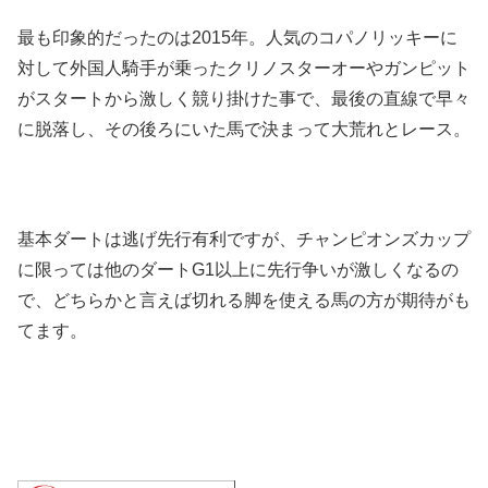
最も印象的だったのは2015年。人気のコパノリッキーに
対して外国人騎手が乗ったクリノスターオーやガンピット
がスタートから激しく競り掛けた事で、最後の直線で早々
に脱落し、その後ろにいた馬で決まって大荒れとレース。
基本ダートは逃げ先行有利ですが、チャンピオンズカップ
に限っては他のダートG1以上に先行争いが激しくなるの
で、どちらかと言えば切れる脚を使える馬の方が期待がも
てます。