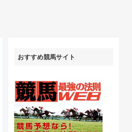
おすすめ競馬サイト