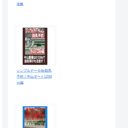
攻略
シンプルデータde競馬
予想！中山ダート1200
ｍ編