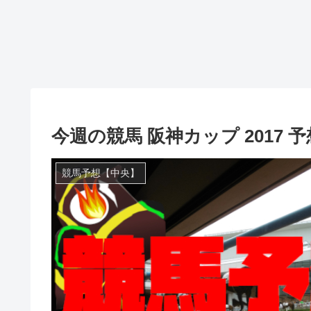
今週の競馬 阪神カップ 2017 予
競馬予想【中央】