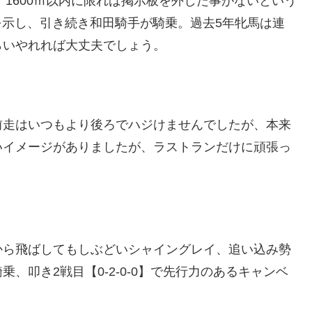
。1600ｍ以内に限れば掲示板を外した事がないという
を示し、引き続き和田騎手が騎乗。過去5年牝馬は連
らいやれれば大丈夫でしょう。
前走はいつもより後ろでハジけませんでしたが、本来
いイメージがありましたが、ラストランだけに頑張っ
から飛ばしてもしぶどいシャイングレイ、追い込み勢
、叩き2戦目【0-2-0-0】で先行力のあるキャンベ