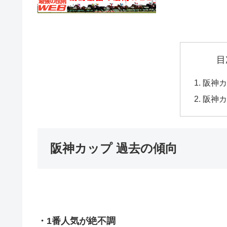
目
阪神カ
阪神カッ
阪神カップ 過去の傾向
・1番人気が絶不調