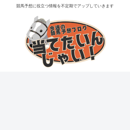
競馬予想に役立つ情報を不定期でアップしていきます