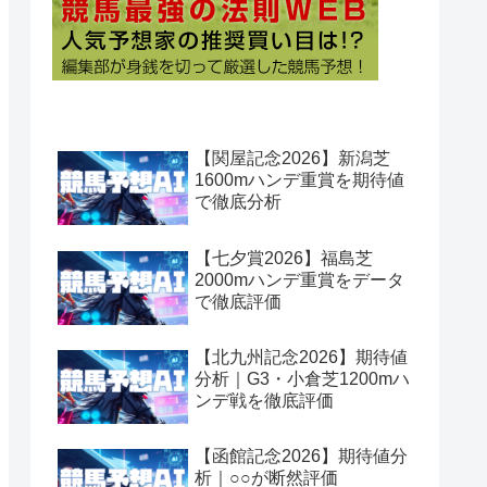
【関屋記念2026】新潟芝
1600mハンデ重賞を期待値
で徹底分析
【七夕賞2026】福島芝
2000mハンデ重賞をデータ
で徹底評価
【北九州記念2026】期待値
分析｜G3・小倉芝1200mハ
ンデ戦を徹底評価
【函館記念2026】期待値分
析｜○○が断然評価