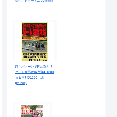
読む小倉ダート1700m攻略
勝ちパターンで固め撃ち!?
ダート競馬攻略 阪神D1800
ｍ＆京都D1200ｍ編
(keibax)