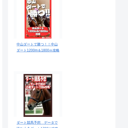
中山ダートで勝つ！！中山
ダート1200m＆1800ｍ攻略
ダート競馬予想 データで