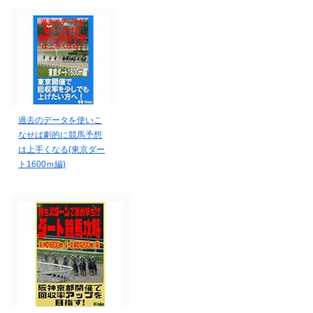
過去のデータを使いこ
なせば劇的に競馬予想
は上手くなる(東京ダー
ト1600ｍ編)