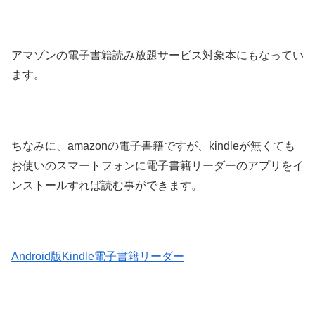
アマゾンの電子書籍読み放題サービス対象本にもなってい
ます。
ちなみに、amazonの電子書籍ですが、kindleが無くても
お使いのスマートフォンに電子書籍リーダーのアプリをイ
ンストールすれば読む事ができます。
Android版Kindle電子書籍リーダー