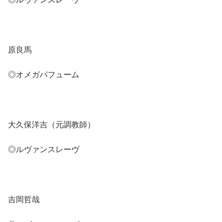
原良馬
◎オメガパフューム
大久保洋吉（元調教師）
◎ルヴァンスレーヴ
吉岡哲哉