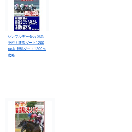
シンプルデータde競馬
予想！新潟ダート1200
ｍ編: 新潟ダート1200ｍ
攻略