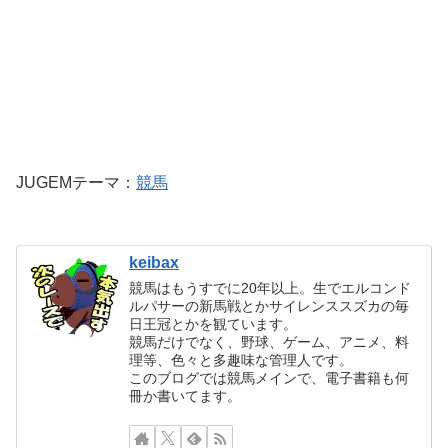
JUGEMテーマ：
競馬
keibax
競馬はもうすでに20年以上。生でエルコンド
ルパサーの新馬戦とかサイレンススズカの毎
日王冠とかを観ています。
競馬だけでなく、野球、ゲーム、アニメ、料
理等、色々と多趣味な管理人です。
このブログでは競馬メインで、電子書籍も何
冊か書いてます。