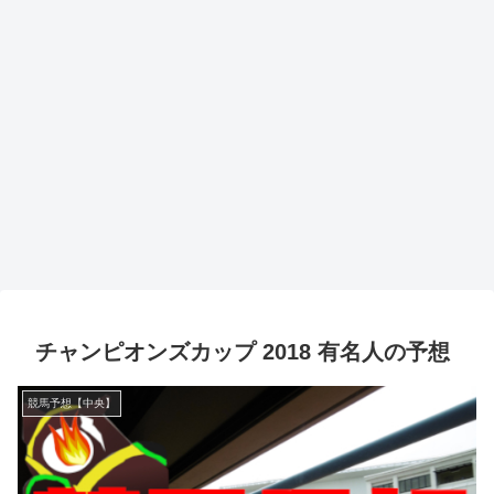
チャンピオンズカップ 2018 有名人の予想
競馬予想【中央】