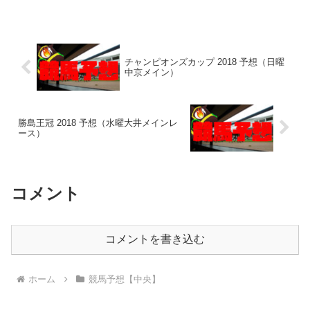
ーンにします。現在4連勝中で満を持して
の重賞挑戦。斤量も重賞初挑戦にしては
56キロと見込ま...
チャンピオンズカップ 2018 予想（日曜
中京メイン）
勝島王冠 2018 予想（水曜大井メインレ
ース）
コメント
コメントを書き込む
ホーム
競馬予想【中央】