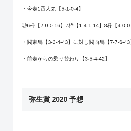
・今走1番人気【5-1-0-4】
◎6枠【2-0-0-16】7枠【1-4-1-14】8枠【4-
・関東馬【3-3-4-43】に対し関西馬【7-7-6-4
・前走からの乗り替わり【3-5-4-42】
弥生賞 2020 予想