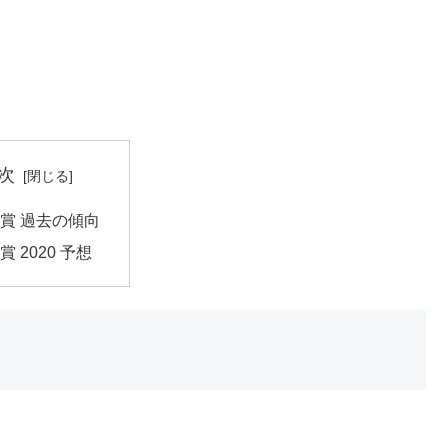
次
賞 過去の傾向
賞 2020 予想