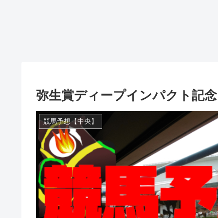
弥生賞ディープインパクト記念 
競馬予想【中央】