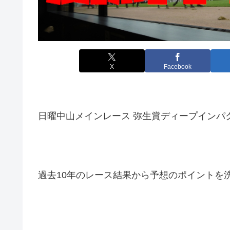
X
Facebook
日曜中山メインレース 弥生賞ディープインパ
過去10年のレース結果から予想のポイントを