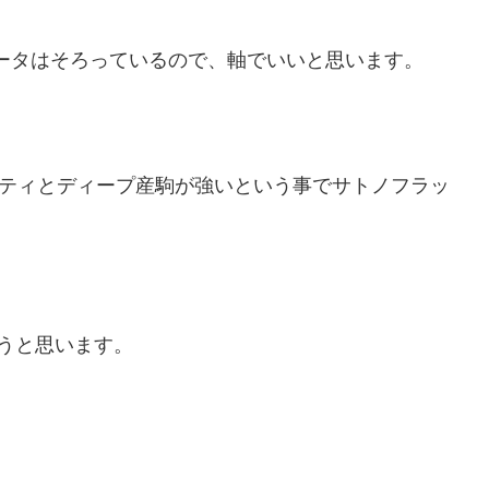
ータはそろっているので、軸でいいと思います。
リティとディープ産駒が強いという事でサトノフラッ
こうと思います。