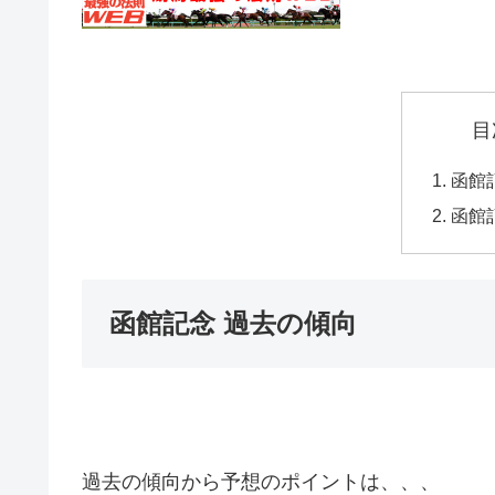
目
函館
函館記
函館記念 過去の傾向
過去の傾向から予想のポイントは、、、