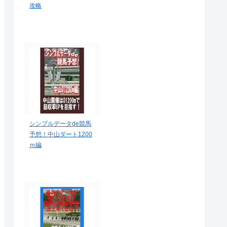
攻略
シンプルデータde競馬
予想！中山ダート1200
ｍ編