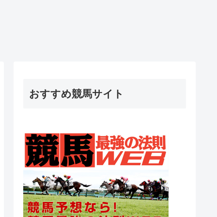
おすすめ競馬サイト