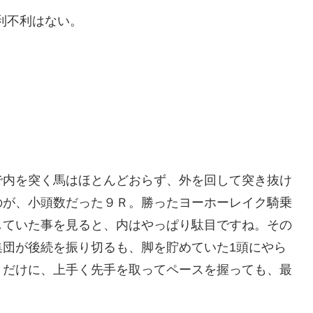
有利不利はない。
で内を突く馬はほとんどおらず、外を回して突き抜け
のが、小頭数だった９Ｒ。勝ったヨーホーレイク騎乗
していた事を見ると、内はやっぱり駄目ですね。その
集団が後続を振り切るも、脚を貯めていた1頭にやら
１だけに、上手く先手を取ってペースを握っても、最
。