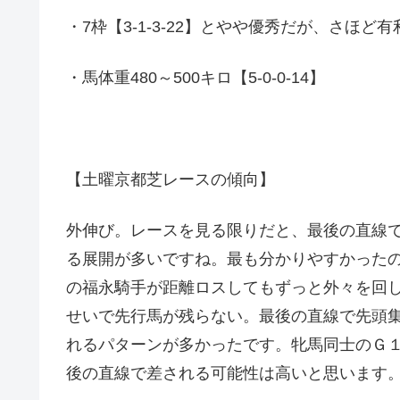
・7枠【3-1-3-22】とやや優秀だが、さほど
・馬体重480～500キロ【5-0-0-14】
【土曜京都芝レースの傾向】
外伸び。レースを見る限りだと、最後の直線
る展開が多いですね。最も分かりやすかった
の福永騎手が距離ロスしてもずっと外々を回
せいで先行馬が残らない。最後の直線で先頭
れるパターンが多かったです。牝馬同士のＧ
後の直線で差される可能性は高いと思います