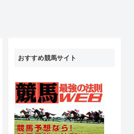
おすすめ競馬サイト