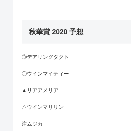
秋華賞 2020 予想
◎デアリングタクト
〇ウインマイティー
▲リアアメリア
△ウインマリリン
注ムジカ