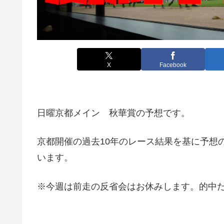
X
Facebook
日曜京都メイン 秋華賞の予想です。
京都開催の過去10年のレース結果を基に予想
います。
※今週は前走の反省会はお休みします。的中