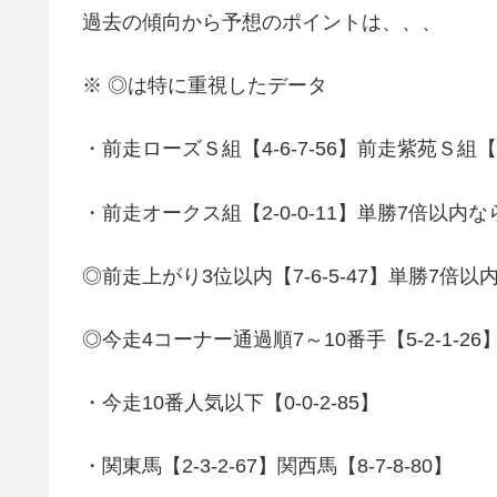
過去の傾向から予想のポイントは、、、
※ ◎は特に重視したデータ
・前走ローズＳ組【4-6-7-56】前走紫苑Ｓ組【2-
・前走オークス組【2-0-0-11】単勝7倍以内なら【
◎前走上がり3位以内【7-6-5-47】単勝7倍以内な
◎今走4コーナー通過順7～10番手【5-2-1-26
・今走10番人気以下【0-0-2-85】
・関東馬【2-3-2-67】関西馬【8-7-8-80】