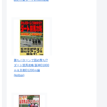
勝ちパターンで固め撃ち!?
ダート競馬攻略 阪神D1800
ｍ＆京都D1200ｍ編
(keibax)