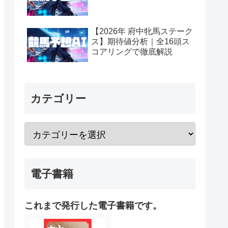
【2026年 府中牝馬ステーク
ス】期待値分析｜全16頭ス
コアリングで徹底解説
カテゴリー
電子書籍
これまで発行した電子書籍です。