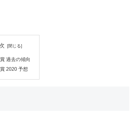
次
賞 過去の傾向
賞 2020 予想