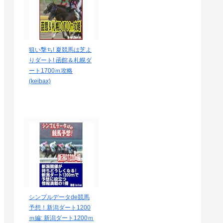
狙い撃ち! 夏競馬は芝よ
りダート! 函館＆札幌ダ
ート1700ｍ攻略
(keibax)
シンプルデータde競馬
予想！新潟ダート1200
ｍ編: 新潟ダート1200ｍ