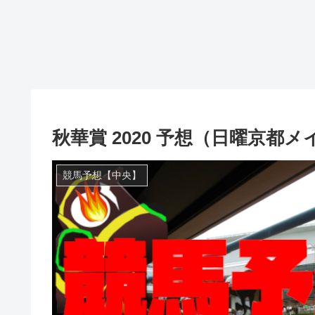
秋華賞 2020 予想（日曜京都メ
競馬予想【中央】