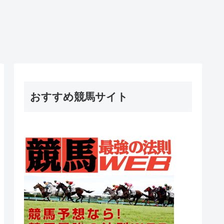
おすすめ競馬サイト