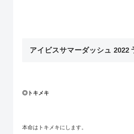
アイビスサマーダッシュ 2022 
◎トキメキ
本命はトキメキにします。