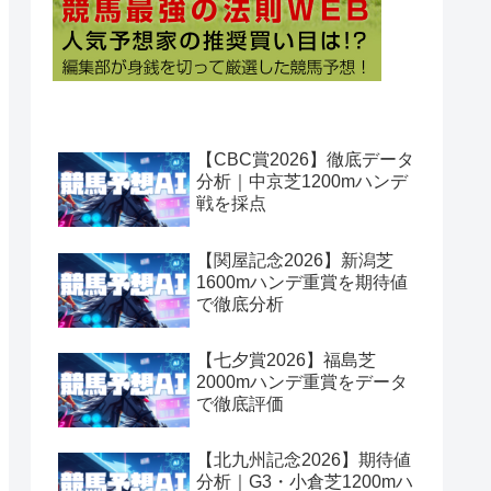
【CBC賞2026】徹底データ
分析｜中京芝1200mハンデ
戦を採点
【関屋記念2026】新潟芝
1600mハンデ重賞を期待値
で徹底分析
【七夕賞2026】福島芝
2000mハンデ重賞をデータ
で徹底評価
【北九州記念2026】期待値
分析｜G3・小倉芝1200mハ