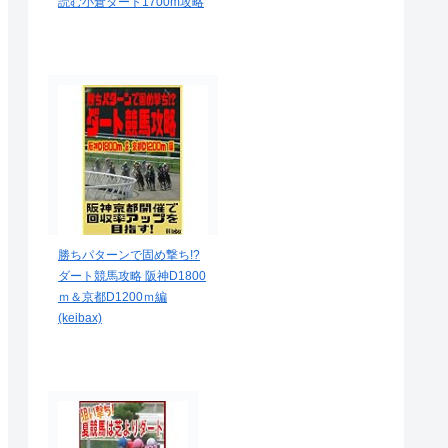
読む小倉ダート1700m攻略
勝ちパターンで固め撃ち!?
ダート競馬攻略 阪神D1800
ｍ＆京都D1200ｍ編
(keibax)