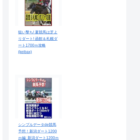
狙い撃ち! 夏競馬は芝よ
りダート! 函館＆札幌ダ
ート1700ｍ攻略
(keibax)
シンプルデータde競馬
予想！新潟ダート1200
ｍ編: 新潟ダート1200ｍ