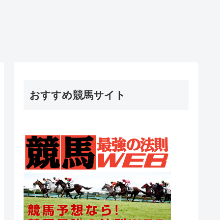
おすすめ競馬サイト