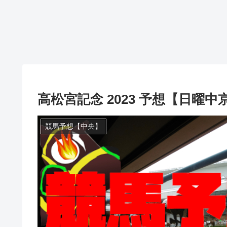
高松宮記念 2023 予想【日曜
競馬予想【中央】