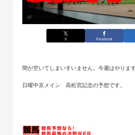
X
Facebook
間が空いてしまいすいません。今週はやりま
日曜中京メイン 高松宮記念の予想です。