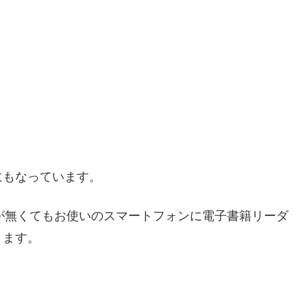
にもなっています。
dleが無くてもお使いのスマートフォンに電子書籍リーダ
きます。