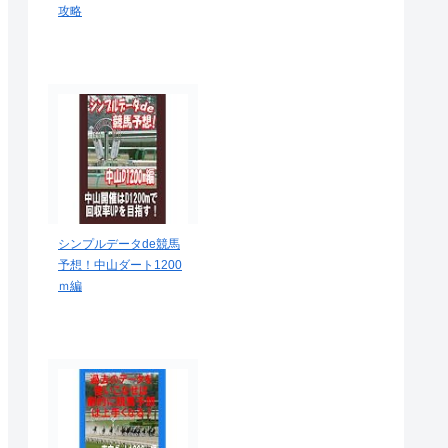
攻略
シンプルデータde競馬
予想！中山ダート1200
ｍ編