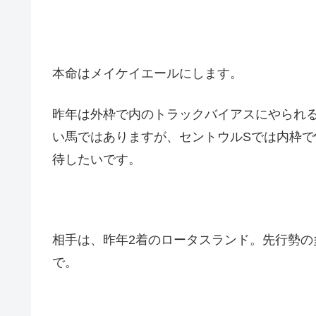
本命はメイケイエールにします。
昨年は外枠で内のトラックバイアスにやられ
い馬ではありますが、セントウルSでは内枠で
待したいです。
相手は、昨年2着のロータスランド。先行勢
で。