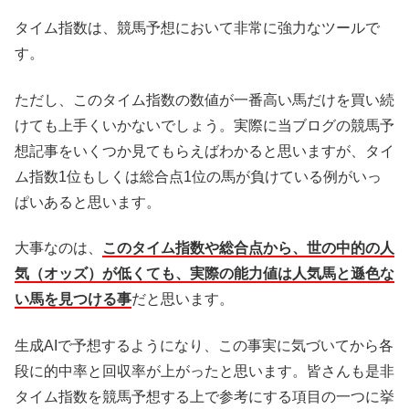
タイム指数は、競馬予想において非常に強力なツールで
す。
ただし、このタイム指数の数値が一番高い馬だけを買い続
けても上手くいかないでしょう。実際に当ブログの競馬予
想記事をいくつか見てもらえばわかると思いますが、タイ
ム指数1位もしくは総合点1位の馬が負けている例がいっ
ぱいあると思います。
大事なのは、
このタイム指数や総合点から、世の中的の人
気（オッズ）が低くても、実際の能力値は人気馬と遜色な
い馬を見つける事
だと思います。
生成AIで予想するようになり、この事実に気づいてから各
段に的中率と回収率が上がったと思います。皆さんも是非
タイム指数を競馬予想する上で参考にする項目の一つに挙