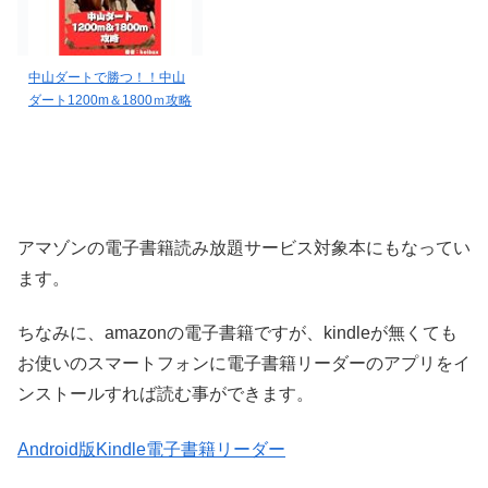
中山ダートで勝つ！！中山
ダート1200m＆1800ｍ攻略
アマゾンの電子書籍読み放題サービス対象本にもなってい
ます。
ちなみに、amazonの電子書籍ですが、kindleが無くても
お使いのスマートフォンに電子書籍リーダーのアプリをイ
ンストールすれば読む事ができます。
Android版Kindle電子書籍リーダー