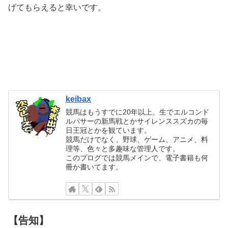
げてもらえると幸いです。
keibax
競馬はもうすでに20年以上。生でエルコンド
ルパサーの新馬戦とかサイレンススズカの毎
日王冠とかを観ています。
競馬だけでなく、野球、ゲーム、アニメ、料
理等、色々と多趣味な管理人です。
このブログでは競馬メインで、電子書籍も何
冊か書いてます。
【告知】