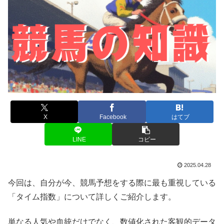
X
Facebook
はてブ
LINE
コピー
2025.04.28
今回は、自分が今、競馬予想をする際に最も重視している
「タイム指数」について詳しくご紹介します。
単なる人気や血統だけでなく、数値化された客観的データ