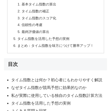
基本タイム指数の算出
タイム指数の補正
タイム指数のスコア化
信頼性の考慮
最終評価値の算出
タイム指数を活用した予想の実例
まとめ：タイム指数を味方につけて勝率アップ！
目次
タイム指数とは何か？初心者にもわかりやすく解説
なぜタイム指数が競馬予想に効果的なのか
私が実際に使用している独自のタイム指数計算方法
タイム指数を活用した予想の実例
よくある質問と回答