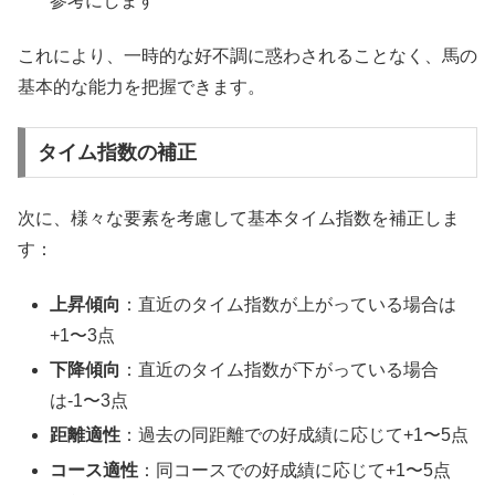
参考にします
これにより、一時的な好不調に惑わされることなく、馬の
基本的な能力を把握できます。
タイム指数の補正
次に、様々な要素を考慮して基本タイム指数を補正しま
す：
上昇傾向
：直近のタイム指数が上がっている場合は
+1〜3点
下降傾向
：直近のタイム指数が下がっている場合
は-1〜3点
距離適性
：過去の同距離での好成績に応じて+1〜5点
コース適性
：同コースでの好成績に応じて+1〜5点