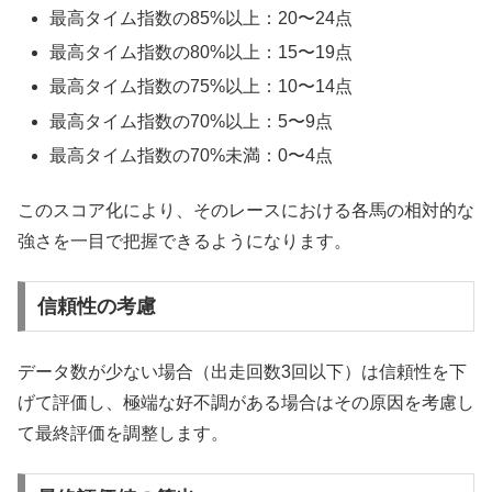
最高タイム指数の85%以上：20〜24点
最高タイム指数の80%以上：15〜19点
最高タイム指数の75%以上：10〜14点
最高タイム指数の70%以上：5〜9点
最高タイム指数の70%未満：0〜4点
このスコア化により、そのレースにおける各馬の相対的な
強さを一目で把握できるようになります。
信頼性の考慮
データ数が少ない場合（出走回数3回以下）は信頼性を下
げて評価し、極端な好不調がある場合はその原因を考慮し
て最終評価を調整します。