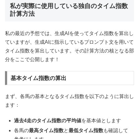
私が実際に使用している独自のタイム指数
計算方法
私の最近の予想では、生成AIを使ってタイム指数を算出し
ていますが、生成AIに指示しているプロンプト文を用いて
タイム指数を算出しています。その計算方法の核となる部
分をここで公開します！
基本タイム指数の算出
まず、各馬の基本となるタイム指数を以下のように算出し
ます：
過去4走のタイム指数の平均値
を基本値とします
各馬の
最高タイム指数
と
最低タイム指数
も確認して