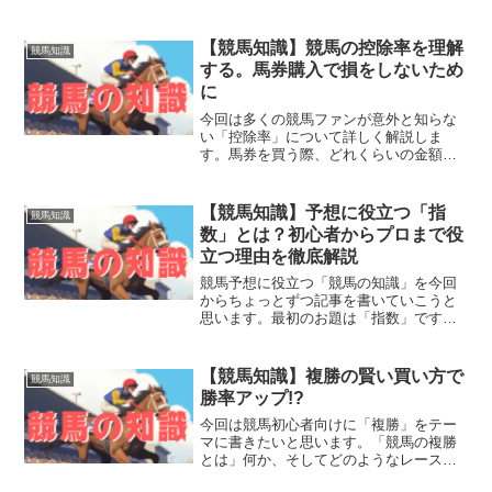
と？」と疑問に思ったことがあるのでは
ないでしょうか。今回は、この根幹距離
と非根幹距離について、初心者の方にも
【競馬知識】競馬の控除率を理解
競馬知識
わかりやすく解説していきます。この概
する。馬券購入で損をしないため
念を理解することで、競馬観戦や予想が
に
より楽しめると思います。
今回は多くの競馬ファンが意外と知らな
い「控除率」について詳しく解説しま
す。馬券を買う際、どれくらいの金額が
JRAに控除されているのか、そしてオッ
ズがどのように決まるのかを理解するこ
とで、より賢い馬券の買い方ができるよ
【競馬知識】予想に役立つ「指
競馬知識
うになります。目次 控除...
数」とは？初心者からプロまで役
立つ理由を徹底解説
競馬予想に役立つ「競馬の知識」を今回
からちょっとずつ記事を書いていこうと
思います。最初のお題は「指数」です。
指数とは何か？基本概念を理解しよう指
数とは、馬の実力や調子、レースでの勝
算などを数値化したものです。様々な要
【競馬知識】複勝の賢い買い方で
競馬知識
素（タイム、上がり3F、...
勝率アップ!?
今回は競馬初心者向けに「複勝」をテー
マに書きたいと思います。「競馬の複勝
とは」何か、そしてどのようなレースで
複勝を買うと効果的なのかについて、実