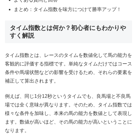
まとめ：タイム指数を味方につけて勝率アップ！
タイム指数とは何か？初心者にもわかりや
すく解説
タイム指数とは、レースのタイムを数値化して馬の能力を
客観的に評価する指標です。単純なタイムだけではコース
条件や馬場状態などの影響を受けるため、それらの要素を
補正して算出されます。
例えば、同じ1分12秒というタイムでも、良馬場と不良馬
場では全く意味が異なります。そのため、タイム指数では
様々な条件を加味し、本来の馬の能力を数値として表現し
ます。数値が高いほど、その馬の能力が高いということに
なります。