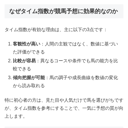
なぜタイム指数が競馬予想に効果的なのか
タイム指数が有効な理由は、主に以下の3点です：
客観性が高い
：人間の主観ではなく、数値に基づい
た評価ができる
比較が容易
：異なるコースや条件でも馬の能力を比
較できる
傾向把握が可能
：馬の調子や成長曲線を数値の変化
から読み取れる
特に初心者の方は、見た目や人気だけで馬を選びがちです
が、タイム指数を参考にすることで、一気に予想の質が向
上します。