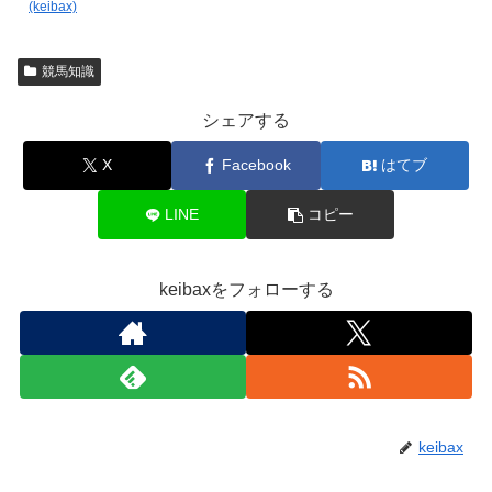
(keibax)
競馬知識
シェアする
X
Facebook
はてブ
LINE
コピー
keibaxをフォローする
keibax