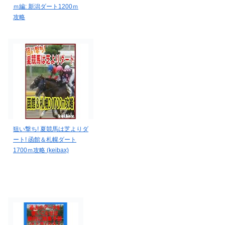
ｍ編: 新潟ダート1200ｍ
攻略
狙い撃ち! 夏競馬は芝よりダ
ート! 函館＆札幌ダート
1700ｍ攻略 (keibax)