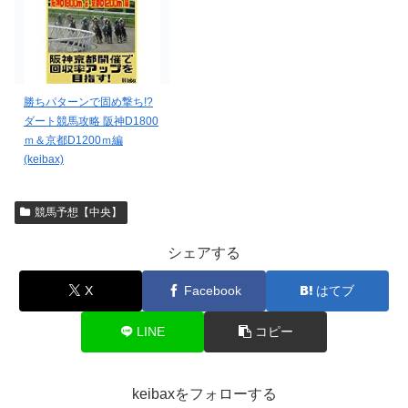
勝ちパターンで固め撃ち!?
ダート競馬攻略 阪神D1800
ｍ＆京都D1200ｍ編
(keibax)
競馬予想【中央】
シェアする
X
Facebook
はてブ
LINE
コピー
keibaxをフォローする