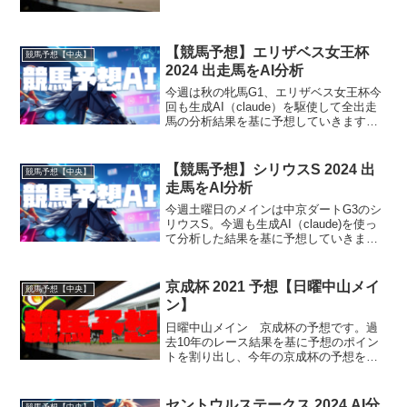
ブログを参考にして頂くとして、早速予
直前の調教評価- 展開適性（22点）：予想
想から入っていきたいと思います。天皇
されるレース展開との適性
賞秋 予想◎サトノアラジン○キタサンブ
ラック▲ヤマカツ...
【競馬予想】エリザベス女王杯
競馬予想【中央】
2024 出走馬をAI分析
今週は秋の牝馬G1、エリザベス女王杯今
回も生成AI（claude）を駆使して全出走
馬の分析結果を基に予想していきます。
評価基準今回の評価は、以下の5項目で行
いました。距離が2200mということを考
慮し、以下のような配点としています：-
【競馬予想】シリウスS 2024 出
競馬予想【中央】
騎手...
走馬をAI分析
今週土曜日のメインは中京ダートG3のシ
リウスS。今週も生成AI（claude)を使っ
て分析した結果を基に予想していきま
す。
京成杯 2021 予想【日曜中山メイ
競馬予想【中央】
ン】
日曜中山メイン 京成杯の予想です。過
去10年のレース結果を基に予想のポイン
トを割り出し、今年の京成杯の予想をお
こないます。京成杯 過去の傾向過去の傾
向から予想のポイントは、、、※ ◎は特
に重視したデータ◎7番人気以内【10-9-9-
セントウルステークス 2024 AI分
競馬予想【中央】