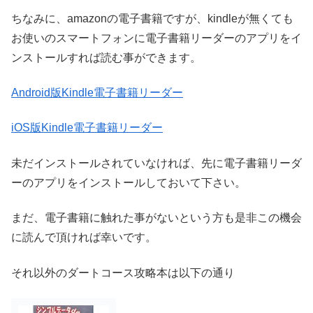
ちなみに、amazonの電子書籍ですが、kindleが無くても
お使いのスマートフォンに電子書籍リーダーのアプリをイ
ンストールすれば読む事ができます。
Android版Kindle電子書籍リーダー
iOS版Kindle電子書籍リーダー
未だインストールされていなければ、先に電子書籍リーダ
ーのアプリをインストールしておいて下さい。
まだ、電子書籍に触れた事がないという方も是非この機会
に読んで頂ければ幸いです。
それ以外のダートコース攻略本は以下の通り