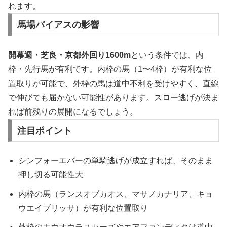
れます。
馬場バイアスの影響
開幕週・芝良・京都外回り1600m
という条件では、内
枠・先行馬が有利です。内枠の馬（1〜4枠）が有利な位
置取りが可能で、外枠の馬は道中不利を受けやすく、直線
で伸びても届かない可能性があります。スロー逃げが決ま
れば前残りの展開になるでしょう。
注目ポイント
シンフォーエバーの単騎逃げが成立すれば、そのまま
押し切る可能性大
内枠の馬（ランスオブカオス、マサノカナリア、キョ
ウエイブリッサ）が有利な位置取り