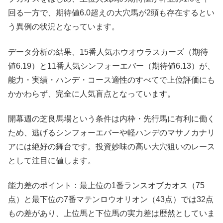
回る一方で、
期待値6.0超えの大穴馬が2頭
も存在するとい
う異例の状況となっています。
データ分析の結果、
15番人気ホウオウラスカーズ（期待
値6.19）
と
11番人気シンフォーエバー（期待値6.13）
が、
能力・実績・ハンデ・コース適性のすべてで上位評価にも
かかわらず、完全に人気盲点となっています。
開幕週の芝良馬場という条件は内枠・先行馬に有利に働く
ため、逃げるシンフォーエバーや軽ハンデのマサノカナリ
アには絶好の舞台です。
投資妙味の高い大穴狙いのレース
として注目に値します。
能力差のポイント：最上位の1番ランスオブカオス（75
点）と最下位の7番マテンロウオリオン（43点）では32点
もの差があり、上位馬と下位馬の実力差は歴然としていま