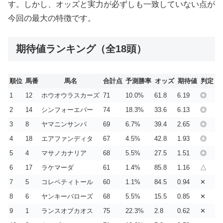
す。しかし、オッズと実力が必ずしも一致していない点が
今回の最大の特徴です。
期待値ランキング（全18頭）
順位
馬番
馬名
合計点
予測勝率
オッズ
期待値
判定
1
12
ホウオウラスカーズ
71
10.0%
61.8
6.19
◎
2
14
シンフォーエバー
74
18.3%
33.6
6.13
◎
3
8
ヤマニンサンパ
69
6.7%
39.4
2.65
◎
4
18
エアファンディタ
67
4.5%
42.8
1.93
◎
5
4
マサノカナリア
68
5.5%
27.5
1.51
◎
6
17
ラケマーダ
61
1.4%
85.8
1.16
△
7
5
コレペティトール
60
1.1%
84.5
0.94
✕
8
6
ヤンキーバローズ
68
5.5%
15.5
0.85
✕
9
1
ランスオブカオス
75
22.3%
2.8
0.62
✕