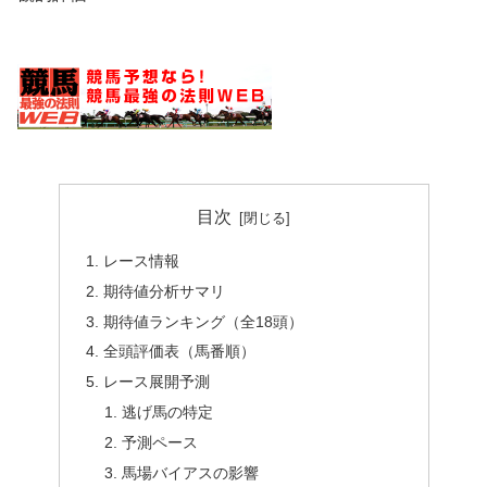
目次
レース情報
期待値分析サマリ
期待値ランキング（全18頭）
全頭評価表（馬番順）
レース展開予測
逃げ馬の特定
予測ペース
馬場バイアスの影響