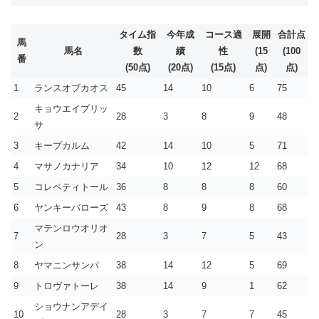
タイム指
今年成
コース適
展開
合計点
馬
馬名
数
績
性
(15
(100
番
(50点)
(20点)
(15点)
点)
点)
1
ランスオブカオス
45
14
10
6
75
キョウエイブリッ
2
28
3
8
9
48
サ
3
キープカルム
42
14
10
5
71
4
マサノカナリア
34
10
12
12
68
5
コレペティトール
36
8
8
8
60
6
ヤンキーバローズ
43
8
9
8
68
マテンロウオリオ
7
28
3
7
5
43
ン
8
ヤマニンサンパ
38
14
12
5
69
9
トロヴァトーレ
38
14
9
1
62
ショウナンアデイ
10
28
3
7
7
45