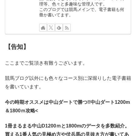
理等、色々と多趣味な管理人です。
このブログでは競馬メインで、電子書籍も何
冊か書いてます。
【告知】
ここまでご覧頂き有難うございます。
競馬ブログ以外にも色々なコース別に深堀りした電子書籍
を書いています。
今の時期オススメは中山ダートで勝つ!!中山ダート1200m
＆1800ｍ攻略<
1冊まるまる中山D1200ｍと1800mのデータを多数紹介。
買える1番人気の見極め方や伏兵馬の見抜き方が書いてあ