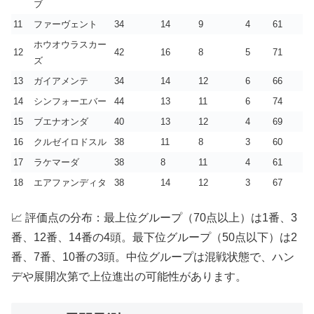
ブ
11
ファーヴェント
34
14
9
4
61
ホウオウラスカー
12
42
16
8
5
71
ズ
13
ガイアメンテ
34
14
12
6
66
14
シンフォーエバー
44
13
11
6
74
15
ブエナオンダ
40
13
12
4
69
16
クルゼイロドスル
38
11
8
3
60
17
ラケマーダ
38
8
11
4
61
18
エアファンディタ
38
14
12
3
67
📈 評価点の分布：最上位グループ（70点以上）は1番、3
番、12番、14番の4頭。最下位グループ（50点以下）は2
番、7番、10番の3頭。中位グループは混戦状態で、ハン
デや展開次第で上位進出の可能性があります。