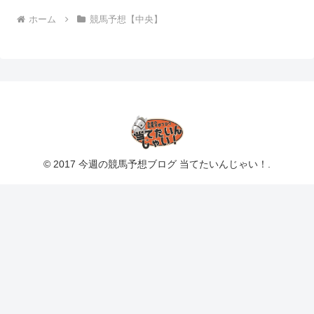
ホーム
競馬予想【中央】
© 2017 今週の競馬予想ブログ 当てたいんじゃい！.