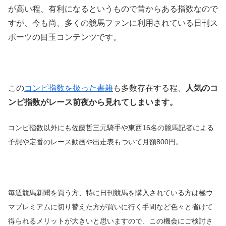
が高い程、有利になるというもので昔からある指数なので
すが、今も尚、多くの競馬ファンに利用されている日刊ス
ポーツの目玉コンテンツです。
この
コンピ指数を扱った書籍
も多数存在する程、
人気のコ
ンピ指数がレース前夜から見れてしまいます。
コンピ指数以外にも佐藤哲三元騎手や東西16名の競馬記者による
予想や定番のレース動画や出走表もついて月額800円。
毎週競馬新聞を買う方、特に日刊競馬を購入されている方は極ウ
マプレミアムに切り替えた方が買いに行く手間など色々と省けて
得られるメリットが大きいと思いますので、この機会にご検討さ