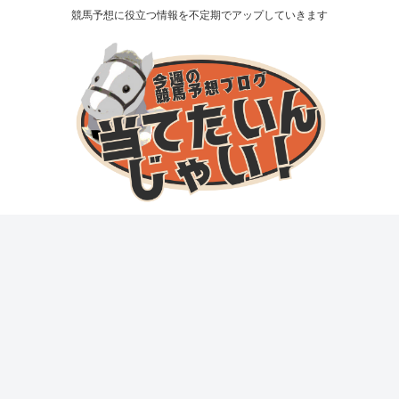
競馬予想に役立つ情報を不定期でアップしていきます