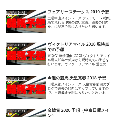
に入りたいと思います。アルゼンチン共
和国杯 最終予想◎スワーヴリチャード○
ブレストウィック▲レコンダイト本命は
フェアリーステークス 2019 予想
競馬予想【中央】
スワーヴリチャードか...
土曜中山メインレース フェアリーS3歳牝
馬で荒れる印象の強い重賞。過去の傾向
を元に早速予想に入りたいと思います。
フェアリーステークス 過去の傾向フェア
リーステークスの過去10年分のデータか
ら買うべきポイントは、、、・前走新馬
【2-3-1-1...
ヴィクトリアマイル 2018 現時点
競馬予想【中央】
での予想
東京G1連続開催 第2弾 ヴィクトリアマイ
ル過去10年の傾向から現時点での予想を
行います。ヴィクトリアマイル 過去の傾
向・前走阪神牝馬S組が好調過去5年の連
対馬20頭中、7頭が前走阪神牝馬S組。特
にここ5年で4回連対と最も好調な組で
今週の競馬 天皇賞春 2018 予想
競馬予想【中央】
す。デー...
日曜京都メインレース 天皇賞春前回のブ
ログで過去の傾向はアップしていますの
で、早速最終予想に入りたいと思いま
す。天皇賞春 2018 予想◎レインボーラ
イン○ガンコ▲シュヴァグルラン△クリン
チャー△トーセンバジル注サトノクロニ
クル本命はレイン...
金鯱賞 2020 予想（中京日曜メイ
競馬予想【中央】
ン）