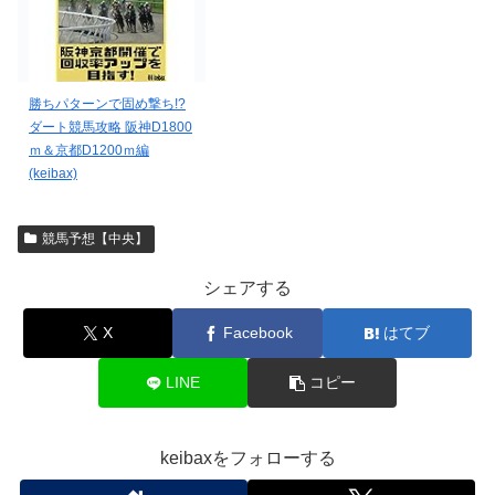
勝ちパターンで固め撃ち!?
ダート競馬攻略 阪神D1800
ｍ＆京都D1200ｍ編
(keibax)
競馬予想【中央】
シェアする
X
Facebook
はてブ
LINE
コピー
keibaxをフォローする