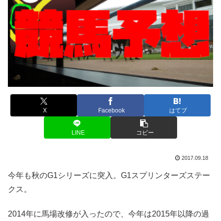
X
Facebook
はてブ
LINE
コピー
2017.09.18
今年も秋のG1シリーズに突入。G1スプリンターズステー
クス。
2014年に馬場改修が入ったので、今年は2015年以降の過