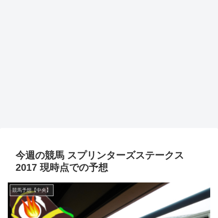
今週の競馬 スプリンターズステークス
2017 現時点での予想
競馬予想【中央】