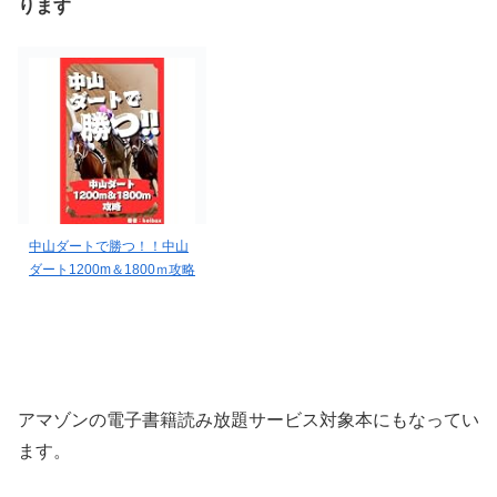
ります
中山ダートで勝つ！！中山
ダート1200m＆1800ｍ攻略
アマゾンの電子書籍読み放題サービス対象本にもなってい
ます。