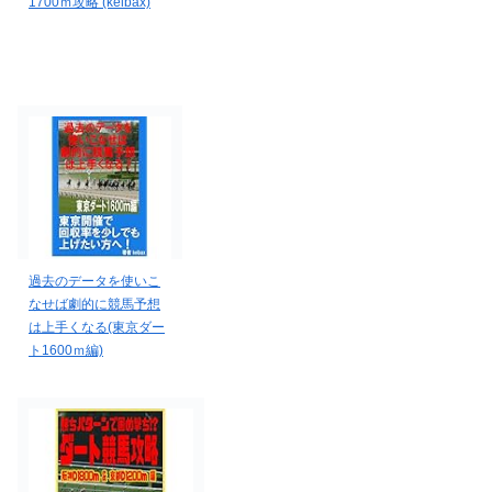
1700ｍ攻略 (keibax)
過去のデータを使いこ
なせば劇的に競馬予想
は上手くなる(東京ダー
ト1600ｍ編)