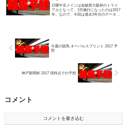
日曜中京メインは金鯱賞大阪杯のトライ
アルとなって、3月施行になったのは2017
年。なので、今回は過去3年分のデータと
少し心もとないですが、このレース結果
を基に予想していきたいと思います。金
鯱賞 過去の傾向金鯱賞のレース予想のポ
イントは、、◎...
今週の競馬 オーバルスプリント 2017 予
想
神戸新聞杯 2017 現時点での予想
コメント
コメントを書き込む