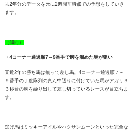
去2年分のデータを元に2週間前時点での予想をしていき
ます。
（傾向）
・4コーナー通過順7～9番手で脚を溜めた馬が狙い
直近2年の勝ち馬は揃って差し馬。4コーナー通過順７～
９番手の丁度隊列の真ん中辺りに付けていた馬がアガリ３
３秒台の脚を繰り出して差し切っているレースが目立ちま
す。
逃げ馬はミッキーアイルやハクサンムーンといった完全な