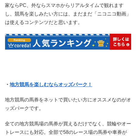
家ならPC、外ならスマホからリアルタイムで観れます
し、競馬を楽しみたい方には、まだまだ「ニコニコ動画」
は使えるコンテンツだと思います。
・
地方競馬を楽しむならオッズパーク！
地方競馬の馬券をネットで買いたい方にオススメなのがオ
ッズパークです。
全ての地方競馬場の馬券が買えるだけでなく、競輪やオー
トレースにも対応。全部で58のレース場の馬券や車券が