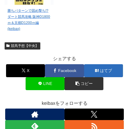
勝ちパターンで固め撃ち!?
ダート競馬攻略 阪神D1800
ｍ＆京都D1200ｍ編
(keibax)
競馬予想【中央】
シェアする
X
Facebook
はてブ
LINE
コピー
keibaxをフォローする