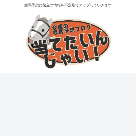
競馬予想に役立つ情報を不定期でアップしていきます