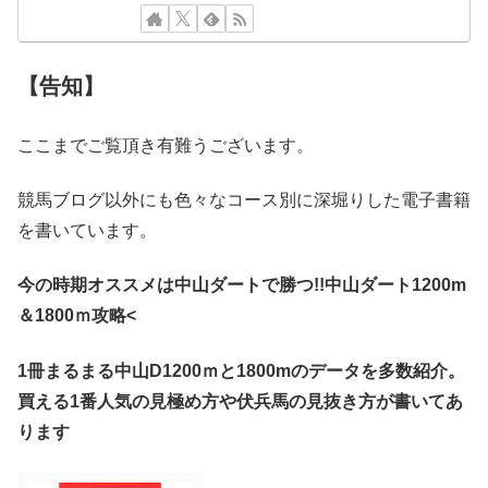
【告知】
ここまでご覧頂き有難うございます。
競馬ブログ以外にも色々なコース別に深堀りした電子書籍
を書いています。
今の時期オススメは中山ダートで勝つ!!中山ダート1200m
＆1800ｍ攻略<
1冊まるまる中山D1200ｍと1800mのデータを多数紹介。
買える1番人気の見極め方や伏兵馬の見抜き方が書いてあ
ります