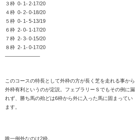
３枠 0- 1- 2-17/20
４枠 0- 2- 0-18/20
５枠 0- 1- 5-13/19
６枠 2- 0- 1-17/20
７枠 2- 3- 0-15/20
８枠 2- 1- 0-17/20
———————
このコースの特長として外枠の方が長く芝を走れる事から
外枠有利というのが定説。フェブラリーＳでもその例に漏
れず、勝ち馬の殆どは6枠から外に入った馬に固まってい
ます。
唯一例外なのは2枠。