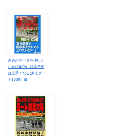
過去のデータを使いこ
なせば劇的に競馬予想
は上手くなる(東京ダー
ト1600ｍ編)