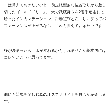
ーは押えておきたいのと、前走絶望的な位置取りから差し
切ったゴールドドリーム、穴で武蔵野Ｓを2番手追走して
勝ったインカンテーション。距離短縮と左回りに戻ってパ
フォーマンスが上がるなら、これも押えておきたいです。
枠が決まったら、印が変わるかもしれませんが基本的には
コレでいこうと思ってます。
他にも競馬を楽しむ為のオススメサイトを幾つか紹介しま
す。