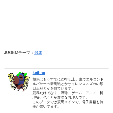
JUGEMテーマ：
競馬
keibax
競馬はもうすでに20年以上。生でエルコンド
ルパサーの新馬戦とかサイレンススズカの毎
日王冠とかを観ています。
競馬だけでなく、野球、ゲーム、アニメ、料
理等、色々と多趣味な管理人です。
このブログでは競馬メインで、電子書籍も何
冊か書いてます。