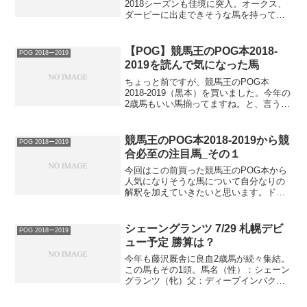
2018シーズンも佳境に突入。オークス、
ダービーに出走できそうな馬を持ってい
る方、おめでとうございます。そうでな
い方、次シーズンこそ本気を出しましょ
う（笑）と、言う訳で2018ー2019シーズ
【POG】競馬王のPOG本2018-
POG 2018ー2019
ンのPO...
2019を読んで気になった馬
ちょっと前ですが、競馬王のPOG本
2018-2019（黒本）を買いました。今年の
2歳馬もいい馬揃ってますね。と、言う訳
でPOG虎の巻の回と同様、黒本を読んで
気になった馬を何頭か挙げたいと思いま
す。馬名（性別）：オーロトラジェ
競馬王のPOG本2018-2019から競
POG 2018ー2019
（牝）父：オル...
合必至の注目馬_その１
今回はこの前買った競馬王のPOG本から
人気になりそうな馬について自分なりの
解釈を加えていきたいと思います。ドラ
フト前の参考になれば幸いです。馬名
（性）：プランドラー（牡）父：ディー
プインパクト母：プラウドスペル母父：
シェーングランツ 7/29 札幌デビ
POG 2018ー2019
Proud Citize...
ュー予定 勝算は？
今年も藤沢厩舎に良血2歳馬が続々集結。
この馬もその1頭。馬名（性）：シェーン
グランツ（牝）父：ディープインパクト
母：スタセリタ母父：Monsun母スタセリ
タは仏オークス(G1)、ヴェルメイユ賞