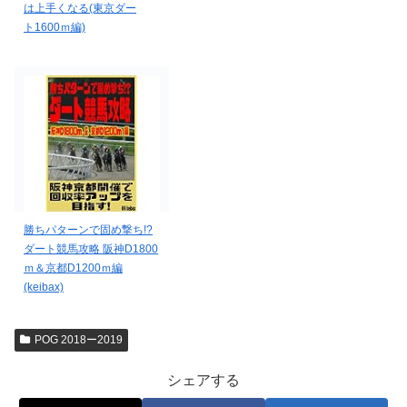
は上手くなる(東京ダー
ト1600ｍ編)
勝ちパターンで固め撃ち!?
ダート競馬攻略 阪神D1800
ｍ＆京都D1200ｍ編
(keibax)
POG 2018ー2019
シェアする