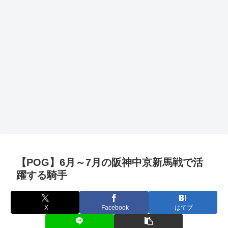
【POG】6月～7月の阪神中京新馬戦で活
躍する騎手
X
Facebook
はてブ