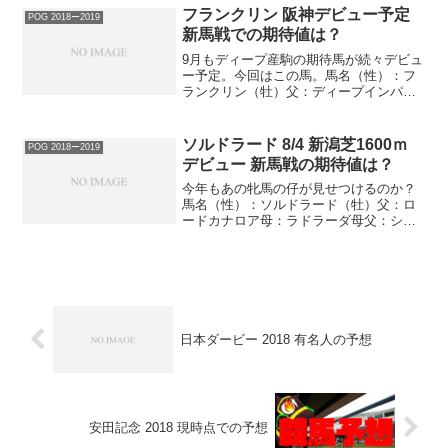
(G1)、サンタラリ賞(G1)、ビヴァリーデ
フランクリン 阪神デビュー予定
POG 2018ー2019
ィS...
新馬戦での期待値は？
9月もディープ産駒の期待馬が続々デビュ
ー予定。今回はこの馬。馬名（性）：フ
ランクリン（牡）父：ディープインパク
ト母：ロベルタ母父：ブライアンズタイ
ム母ロベルタは自己条件で終るも、皐月
賞馬ヴィクトリーの全妹。祖母のグレー
ソルドラード 8/4 新潟芝1600ｍ
POG 2018ー2019
スアドマイヤはダービー...
デビュー 新馬戦の期待値は？
今年もあの牝馬の仔が見せつけるのか？
馬名（性）：ソルドラード（牡）父：ロ
ードカナロア母：ラドラーダ母父：シン
ボリクリスエス初仔のティソーナは3歳
OP勝ち、レイデオロは日本ダービー馬、
1つ上のレイエンダは骨折明けも含めて3
戦3勝、セントライト...
日本ダービー 2018 有名人の予想
安田記念 2018 現時点での予想