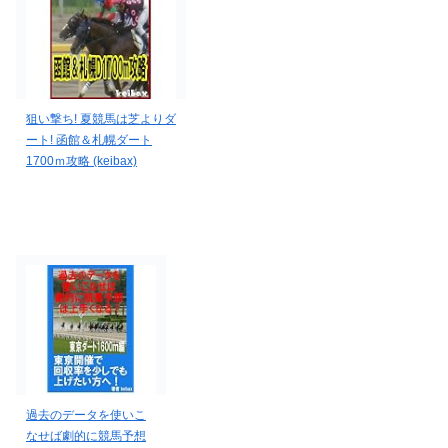
狙い撃ち! 夏競馬は芝よりダ
ート! 函館＆札幌ダート
1700ｍ攻略 (keibax)
過去のデータを使いこ
なせば劇的に競馬予想