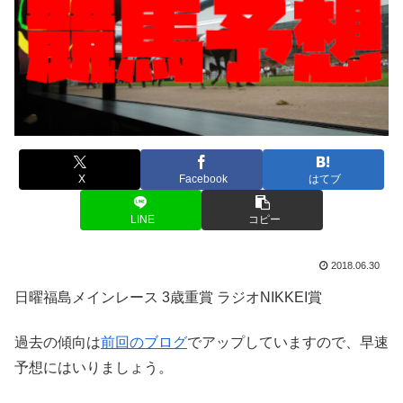
X
Facebook
はてブ
LINE
コピー
2018.06.30
日曜福島メインレース 3歳重賞 ラジオNIKKEI賞
過去の傾向は
前回のブログ
でアップしていますので、早速
予想にはいりましょう。