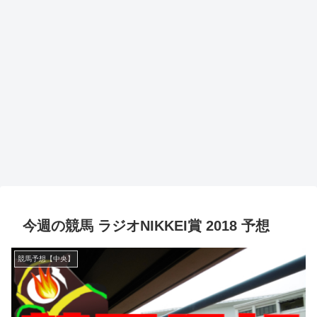
今週の競馬 ラジオNIKKEI賞 2018 予想
競馬予想【中央】