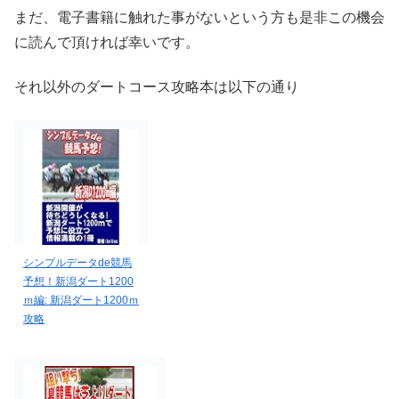
まだ、電子書籍に触れた事がないという方も是非この機会
に読んで頂ければ幸いです。
それ以外のダートコース攻略本は以下の通り
シンプルデータde競馬
予想！新潟ダート1200
ｍ編: 新潟ダート1200ｍ
攻略