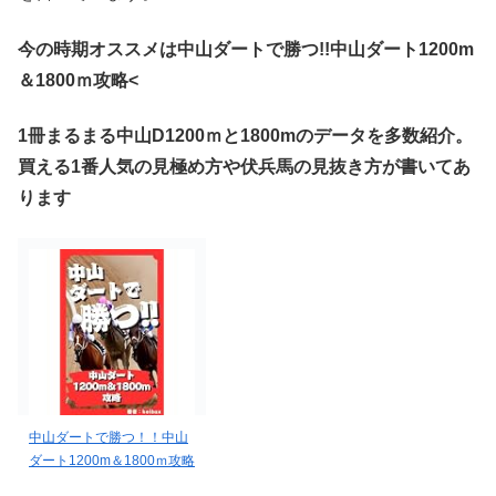
今の時期オススメは中山ダートで勝つ!!中山ダート1200m
＆1800ｍ攻略<
1冊まるまる中山D1200ｍと1800mのデータを多数紹介。
買える1番人気の見極め方や伏兵馬の見抜き方が書いてあ
ります
中山ダートで勝つ！！中山
ダート1200m＆1800ｍ攻略