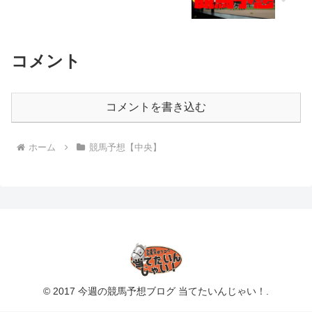
コメント
コメントを書き込む
ホーム
競馬予想【中央】
© 2017 今週の競馬予想ブログ 当てたいんじゃい！.