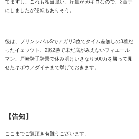
てますし、これも相当強い。斤量が56キロなので、2番手
にしましたが逆転もありそう。
後は、プリンシパルSでアガリ3位でタイム差無しの3着だ
ったイェッツト、2戦2勝で未だ底がみえないフィエール
マン、戸崎騎手騎乗で休み明けいきなり500万を勝って見
せたキボウノダイチまで挙げておきます。
【告知】
ここまでご覧頂き有難うございます。