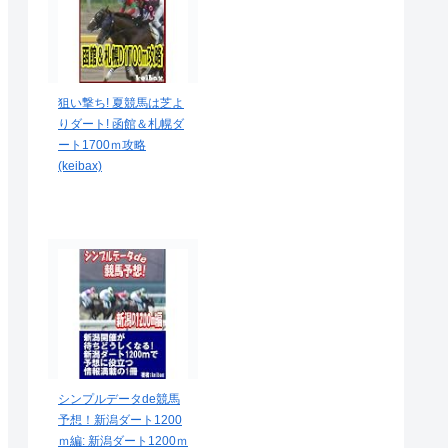
狙い撃ち! 夏競馬は芝よ
りダート! 函館＆札幌ダ
ート1700ｍ攻略
(keibax)
シンプルデータde競馬
予想！新潟ダート1200
ｍ編: 新潟ダート1200ｍ