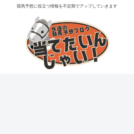
競馬予想に役立つ情報を不定期でアップしていきます