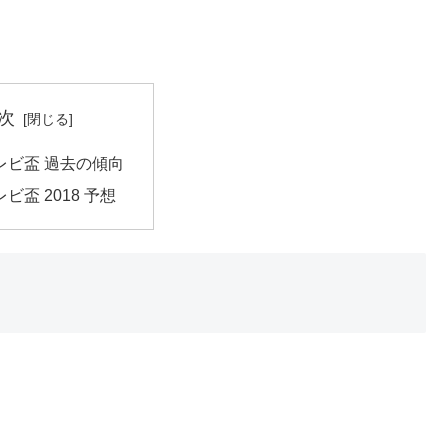
次
レビ盃 過去の傾向
ビ盃 2018 予想