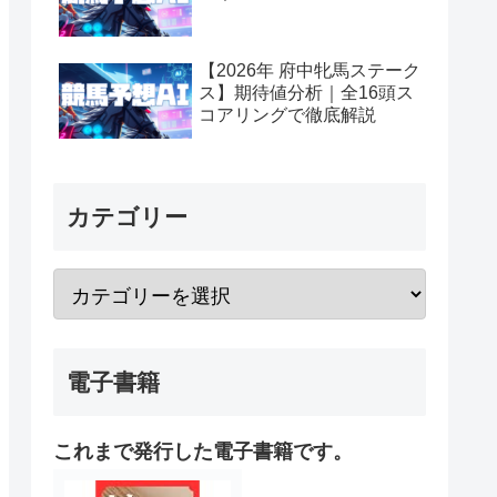
【2026年 府中牝馬ステーク
ス】期待値分析｜全16頭ス
コアリングで徹底解説
カテゴリー
電子書籍
これまで発行した電子書籍です。