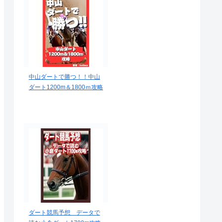
中山ダートで勝つ！！中山
ダート1200m＆1800ｍ攻略
ダート競馬予想 データで