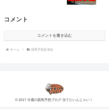
コメント
コメントを書き込む
ホーム
競馬予想反省会
© 2017 今週の競馬予想ブログ 当てたいんじゃい！.