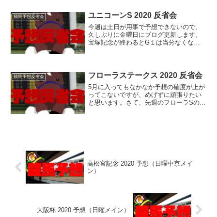
クのレース内容から、ほぼ勝負付けは済
んだ相手で先ず勝つだろうというバイア
ユニコーンS 2020 反省会
競馬予想反省会
スがかかった状...
今週は土日が用事で予想できないので、
久しぶりに金曜日にブログ更新します。
宝塚記念が終わるとG１は当分なくなり
ますからね。さて、予想の前に先週のユ
ニコーンSの予想結果から【ユニコーンS
2020 予想】◎レッチェバロック 9着予想
通り逃げる展...
フローラステークス 2020 反省会
競馬予想反省会
5月に入ってもなかなか予想の確度が上が
ってこないですが、めげずに頑張りたい
と思います。さて、先週のフローラSの予
想結果です。【フローラS 2020】◎ヴォ
リアーモ 10着開幕週だけあり、前にいな
いと厳しい馬場でしたが、フローラSでも
内で好位...
高松宮記念 2020 予想（日曜中京メイ
ン）
大阪杯 2020 予想（日曜メイン）