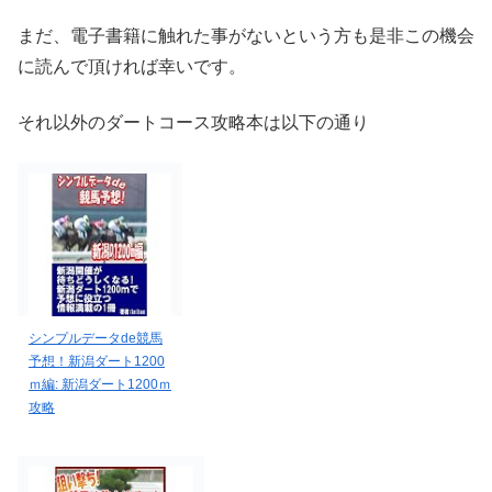
まだ、電子書籍に触れた事がないという方も是非この機会
に読んで頂ければ幸いです。
それ以外のダートコース攻略本は以下の通り
シンプルデータde競馬
予想！新潟ダート1200
ｍ編: 新潟ダート1200ｍ
攻略