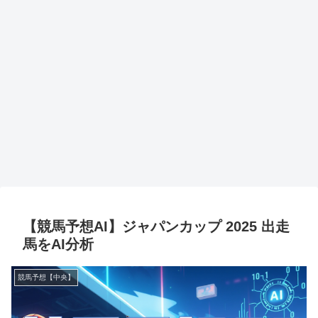
【競馬予想AI】ジャパンカップ 2025 出走
馬をAI分析
競馬予想【中央】