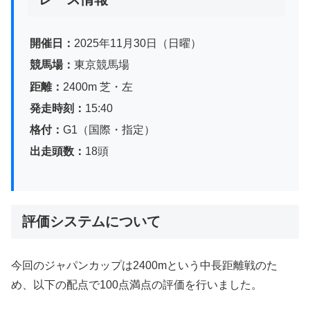
開催日：
2025年11月30日（日曜）
競馬場：
東京競馬場
距離：
2400m 芝・左
発走時刻：
15:40
格付：
G1（国際・指定）
出走頭数：
18頭
評価システムについて
今回のジャパンカップは2400mという中長距離戦のた
め、以下の配点で100点満点の評価を行いました。