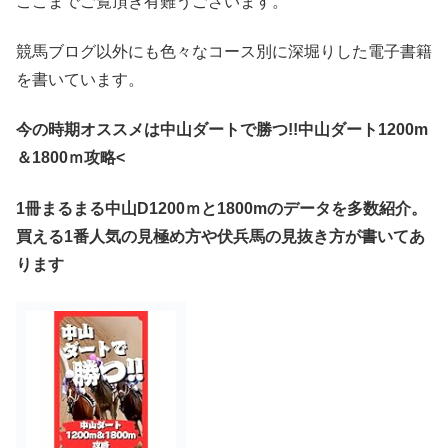
ここまでご覧頂き有難うございます。
競馬ブログ以外にも色々なコース別に深堀りした電子書籍
を書いています。
今の時期オススメは中山ダートで勝つ!!中山ダート1200m
＆1800ｍ攻略<
1冊まるまる中山D1200ｍと1800mのデータを多数紹介。
買える1番人気の見極め方や伏兵馬の見抜き方が書いてあ
ります