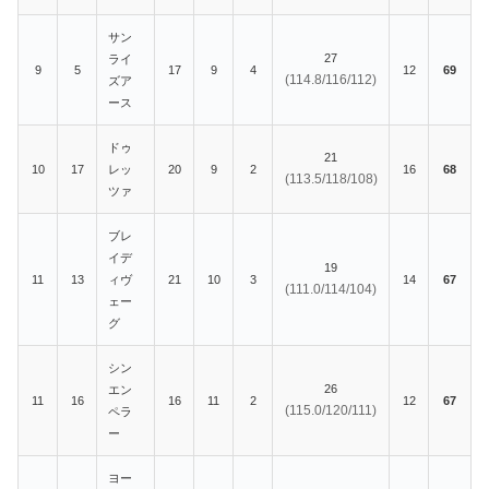
サン
27
ライ
9
5
17
9
4
12
69
(114.8/116/112)
ズア
ース
ドゥ
21
10
17
レッ
20
9
2
16
68
(113.5/118/108)
ツァ
ブレ
イデ
19
11
13
ィヴ
21
10
3
14
67
(111.0/114/104)
ェー
グ
シン
26
エン
11
16
16
11
2
12
67
(115.0/120/111)
ペラ
ー
ヨー