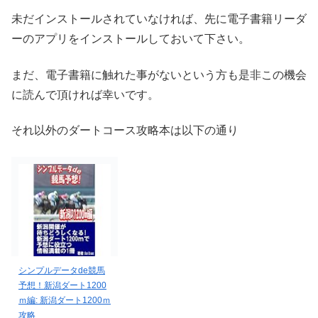
未だインストールされていなければ、先に電子書籍リーダ
ーのアプリをインストールしておいて下さい。
まだ、電子書籍に触れた事がないという方も是非この機会
に読んで頂ければ幸いです。
それ以外のダートコース攻略本は以下の通り
シンプルデータde競馬
予想！新潟ダート1200
ｍ編: 新潟ダート1200ｍ
攻略