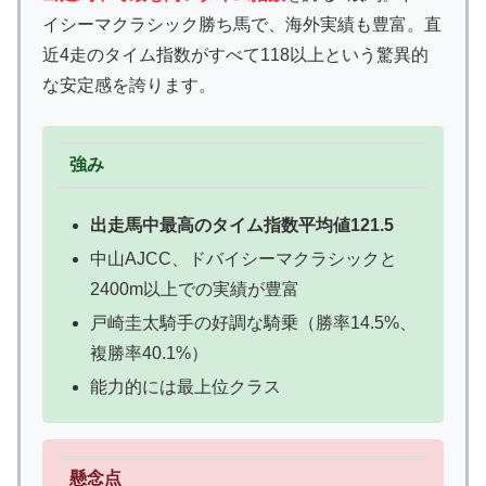
イシーマクラシック勝ち馬で、海外実績も豊富。直
近4走のタイム指数がすべて118以上という驚異的
な安定感を誇ります。
強み
出走馬中最高のタイム指数平均値121.5
中山AJCC、ドバイシーマクラシックと
2400m以上での実績が豊富
戸崎圭太騎手の好調な騎乗（勝率14.5%、
複勝率40.1%）
能力的には最上位クラス
懸念点