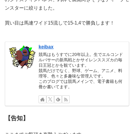
ンスターに絞りました。
買い目は馬連ワイド15流しで15-1,4で勝負します！
keibax
競馬はもうすでに20年以上。生でエルコンド
ルパサーの新馬戦とかサイレンススズカの毎
日王冠とかを観ています。
競馬だけでなく、野球、ゲーム、アニメ、料
理等、色々と多趣味な管理人です。
このブログでは競馬メインで、電子書籍も何
冊か書いてます。
【告知】