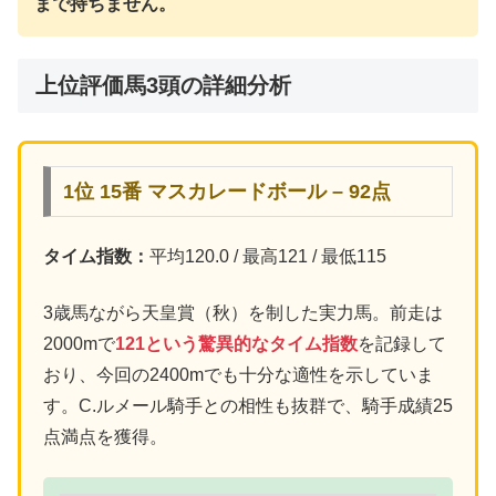
まで持ちません。
上位評価馬3頭の詳細分析
1位 15番 マスカレードボール – 92点
タイム指数：
平均120.0 / 最高121 / 最低115
3歳馬ながら天皇賞（秋）を制した実力馬。前走は
2000mで
121という驚異的なタイム指数
を記録して
おり、今回の2400mでも十分な適性を示していま
す。C.ルメール騎手との相性も抜群で、騎手成績25
点満点を獲得。