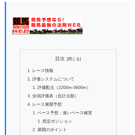
目次
レース情報
評価システムについて
評価配点（2200m-3600m）
全頭評価表（合計点順）
レース展開予想
ペース予想：速いペース確実
想定ポジション
展開のポイント