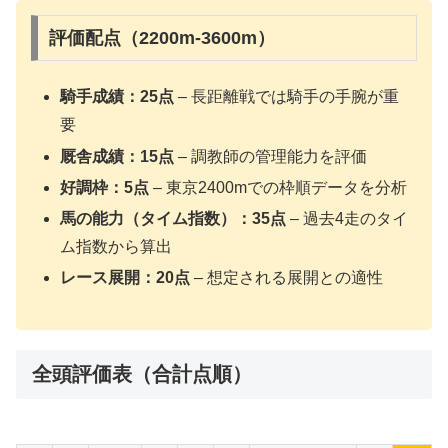
評価配点（2200m-3600m）
騎手成績：25点
– 長距離戦では騎手の手腕が重
要
厩舎成績：15点
– 調教師の管理能力を評価
好調枠：5点
– 東京2400mでの枠順データを分析
馬の能力（タイム指数）：35点
– 過去4走のタイ
ム指数から算出
レース展開：20点
– 想定される展開との適性
全頭評価表（合計点順）