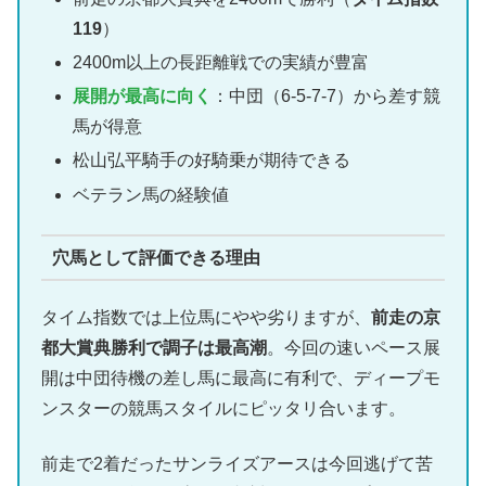
119
）
2400m以上の長距離戦での実績が豊富
展開が最高に向く
：中団（6-5-7-7）から差す競
馬が得意
松山弘平騎手の好騎乗が期待できる
ベテラン馬の経験値
穴馬として評価できる理由
タイム指数では上位馬にやや劣りますが、
前走の京
都大賞典勝利で調子は最高潮
。今回の速いペース展
開は中団待機の差し馬に最高に有利で、ディープモ
ンスターの競馬スタイルにピッタリ合います。
前走で2着だったサンライズアースは今回逃げて苦