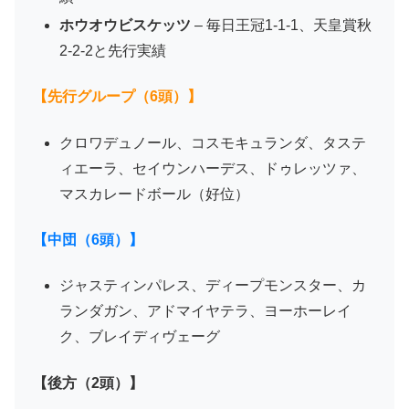
ホウオウビスケッツ
– 毎日王冠1-1-1、天皇賞秋
2-2-2と先行実績
【先行グループ（6頭）】
クロワデュノール、コスモキュランダ、タステ
ィエーラ、セイウンハーデス、ドゥレッツァ、
マスカレードボール（好位）
【中団（6頭）】
ジャスティンパレス、ディープモンスター、カ
ランダガン、アドマイヤテラ、ヨーホーレイ
ク、ブレイディヴェーグ
【後方（2頭）】