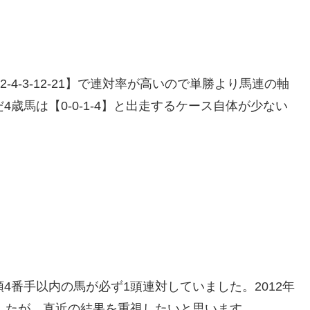
-4-3-12-21】で連対率が高いので単勝より馬連の軸
歳馬は【0-0-1-4】と出走するケース自体が少ない
4番手以内の馬が必ず1頭連対していました。2012年
ましたが、直近の結果を重視したいと思います。