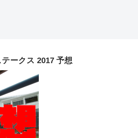
ークス 2017 予想