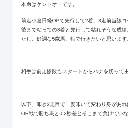
本命はケントオーです。
前走小倉日経OPで先行して2着。3走前当該
後まで粘っての3着と先行して粘れそうな成績
たし、好調な5歳馬。軸で行きたいと思います
相手は前走惨敗もスタートからハナを切って
以下、叩き2走目で一度叩いて変わり身があ
OP戦で勝ち馬と0.2秒差とそこまで負けて