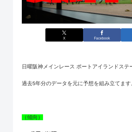
X
Facebook
日曜阪神メインレース ポートアイランドステ
過去5年分のデータを元に予想を組み立てます
（傾向）