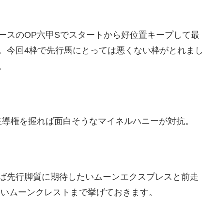
コースのOP六甲Sでスタートから好位置キープして最
。今回4枠で先行馬にとっては悪くない枠がとれまし
。
主導権を握れば面白そうなマイネルハニーが対抗。
れば先行脚質に期待したいムーンエクスプレスと前走
いないムーンクレストまで挙げておきます。