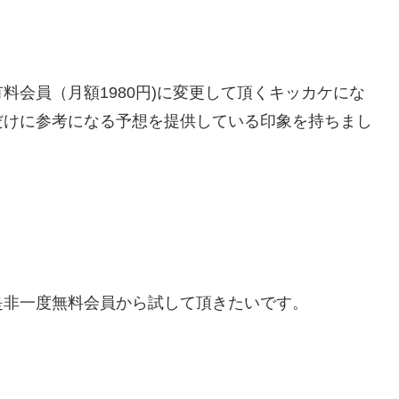
料会員（月額1980円)に変更して頂くキッカケにな
だけに参考になる予想を提供している印象を持ちまし
是非一度無料会員から試して頂きたいです。