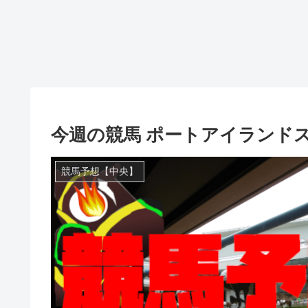
今週の競馬 ポートアイランドステ
競馬予想【中央】