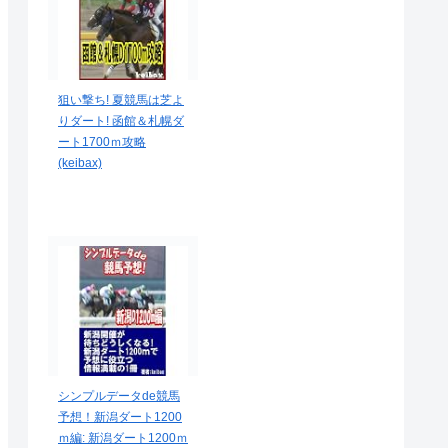
狙い撃ち! 夏競馬は芝よ
りダート! 函館＆札幌ダ
ート1700ｍ攻略
(keibax)
シンプルデータde競馬
予想！新潟ダート1200
ｍ編: 新潟ダート1200ｍ