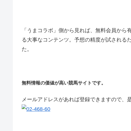
「うまコラボ」側から見れば、無料会員から有
る大事なコンテンツ。予想の精度が試される
た。
無料情報の価値が高い競馬サイトです。
メールアドレスがあれば登録できますので、