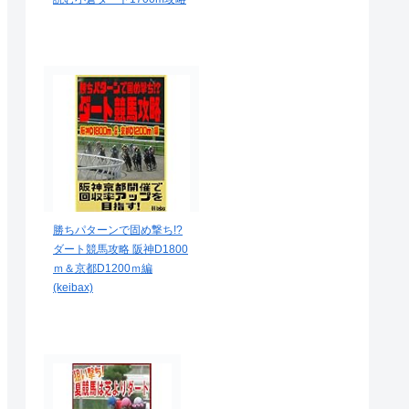
勝ちパターンで固め撃ち!?
ダート競馬攻略 阪神D1800
ｍ＆京都D1200ｍ編
(keibax)